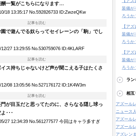
【アズ
報酬一覧がこちらになります…
装備が
0/18 13:35:17 No.592826733 ID:ZwzeQKw
ろうか
記事を読む
【アズ
学園で遊んでる奴らってセイレーンの「駒」でし
装備が
ろうか
2/27 13:29:55 No.530759076 ID:4KLARF
【アズ
記事を読む
装備が
ろうか
ボイス持ちじゃないけど声が聞こえる子はたくさ
ラン
12/08 13:05:56 No.527176172 ID:1K4W3m
相互
記事を読む
アズールレ
長門が目玉だと思ってたのに、さらなる隠し球っ
ニュース
よ･･･
アズール
05/27 12:34:39 No.561277577 今回はキャラ多すぎ
アズールレ
アズレン