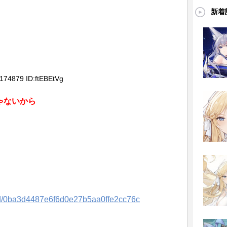
新着
「エロけりゃ釣れる」って饅頭の意志が透けて見
174879 ID:ftEBEtVg
ゃないから
ead/0ba3d4487e6f6d0e27b5aa0ffe2cc76c