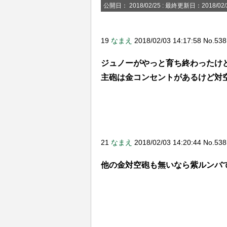
公開日：
2018/02/25
: 最終更新日：2018/02/
【疑問】登山って何が面白いの？
【アズレン】？？？「メイドイベ
19
なまえ
2018/02/03 14:17:58 No.53
ジャベリンさんにクソリプ飛ばす
冷静に対処するジャベリンwwww
ジュノーがやっと育ち終わったけ
主砲は金コンセントがあるけど対
【キャラ】「寧海」&「平海」 
【アズレン】１１章までいって
指揮官諸君、貴方だけのお姉さん
発した1/6スケールの下半身フ
21
なまえ
2018/02/03 14:20:44 No.538
死ぬこと、生きる事とはどう言
スは許せない
他の金対空砲も無いなら紫ルンバ
「艦隊擬人化のオリジナルは艦
そりゃ謙介がやらかしてもう未
ってコラボもキャラもガンガン..