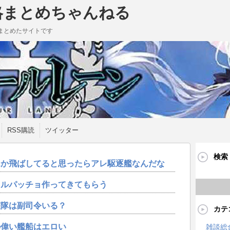
略まとめちゃんねる
まとめたサイトです
RSS購読
ツイッター
検索
んか飛ばしてると思ったらアレ駆逐艦なんだな
カルパッチョ作ってきてもらう
艦隊は副司令いる？
カテ
の偉い艦船はエロい
雑談総