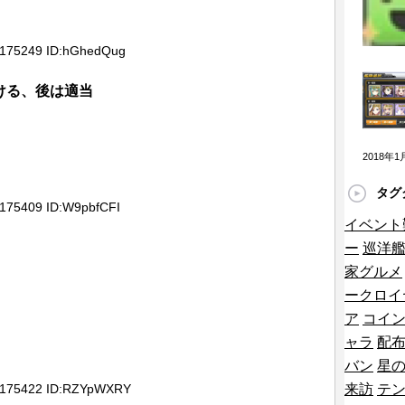
ラージュのイラストがMCあくしずに掲載され
8175249 ID:hGhedQug
スのシコ画像はこちらですwwww「いけるや
」
ける、後は適当
即座に反映されなきゃ調整する気ない認定ガイジ
ﾟ∀ﾟ)━━!?「改良型蓄電池群」は潜水艦の「支
2018年
せる装備やぞ！「うぉぉぉ神レン！」
タグ
武クソザコナメクジ化、デイリークロム継続
8175409 ID:W9pbfCFI
イベント
ス星6覚醒解放で全体アレイズと全回復ｗｗｗｗｗ
ー
巡洋
家グルメ
新キャラ評価！ティーダとオルランドゥを比較し
ークロイ
ア
コイ
ャラ
配
バン
星
然解読出来なかったんだが…分からんままクリア
38175422 ID:RZYpWXRY
来訪
テ
レ？