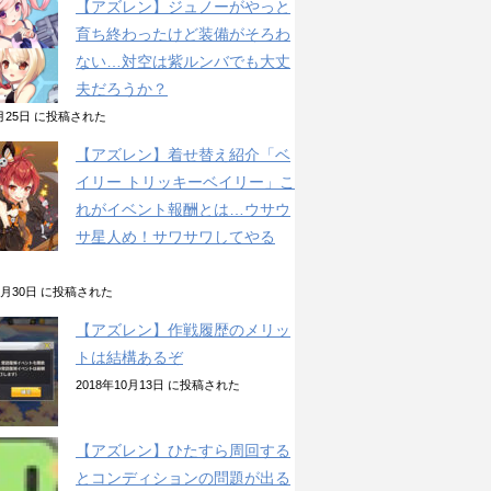
【アズレン】ジュノーがやっと
育ち終わったけど装備がそろわ
ない…対空は紫ルンバでも大丈
夫だろうか？
2月25日 に投稿された
【アズレン】着せ替え紹介「ベ
イリー トリッキーベイリー」こ
れがイベント報酬とは…ウサウ
サ星人め！サワサワしてやる
10月30日 に投稿された
【アズレン】作戦履歴のメリッ
トは結構あるぞ
2018年10月13日 に投稿された
【アズレン】ひたすら周回する
とコンディションの問題が出る