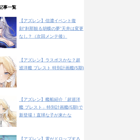
記事一覧
【アズレン】信濃イベント復
刻“刹那観る胡蝶の夢”天井は変更
なし？（次回メンテ後）
【アズレン】ラスボスかな？超
巡洋艦 ブレスト 特別計画艦(5期)
【アズレン】艦船紹介「超巡洋
艦 ブレスト」特別計画艦(5期)で
新登場！直球な子が来たな
【アズレン】電がドロップする