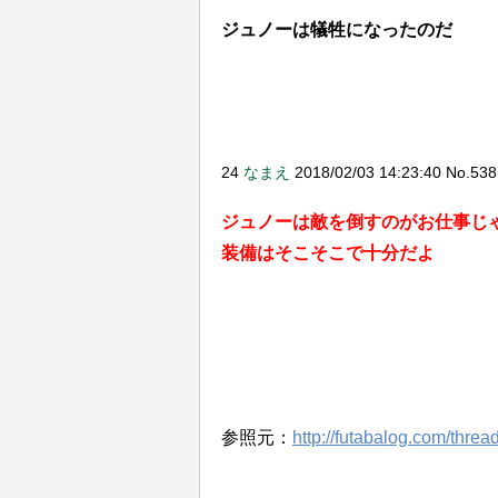
ジュノーは犠牲になったのだ
最近実装されたキャラ見てると
えてちょっとあれだ…←
24
なまえ
2018/02/03 14:23:40 No.538
ジュノーは敵を倒すのがお仕事じ
装備はそこそこで十分だよ
参照元：
http://futabalog.com/thr