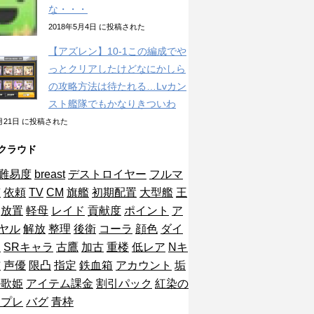
な・・・
2018年5月4日 に投稿された
【アズレン】10-1この編成でや
っとクリアしたけどなにかしら
の攻略方法は待たれる…Lvカン
スト艦隊でもかなりきついわ
1月21日 に投稿された
クラウド
難易度
breast
デストロイヤー
フルマ
艦
依頼
TV
CM
旗艦
初期配置
大型艦
王
放置
軽母
レイド
貢献度
ポイント
ア
ヤル
解放
整理
後衛
コーラ
顔色
ダイ
ン
SRキャラ
古鷹
加古
重楼
低レア
Nキ
布
声優
限凸
指定
鉄血箱
アカウント
垢
の歌姫
アイテム課金
割引パック
紅染の
ンプレ
バグ
青枠