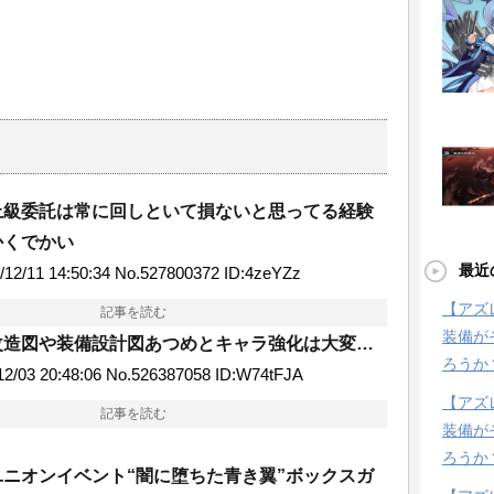
上級委託は常に回しといて損ないと思ってる経験
かくでかい
最近
2/11 14:50:34 No.527800372 ID:4zeYZz
【アズ
記事を読む
装備が
改造図や装備設計図あつめとキャラ強化は大変…
ろうか
/03 20:48:06 No.526387058 ID:W74tFJA
【アズ
記事を読む
装備が
ろうか
ニオンイベント“闇に堕ちた青き翼”ボックスガ