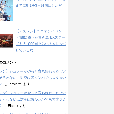
までに8-1を3ヶ月周回したぞ！
【アズレン】ユニオンイベン
ト“闇に堕ちた青き翼”EXステー
ジもう1000回ぐらいチャレンジ
しているな
のコメント
レン】ジュノーがやっと育ち終わったけど
そろわない…対空は紫ルンバでも大丈夫だ
？
に
Jamintm
より
レン】ジュノーがやっと育ち終わったけど
そろわない…対空は紫ルンバでも大丈夫だ
？
に
Elsieix
より