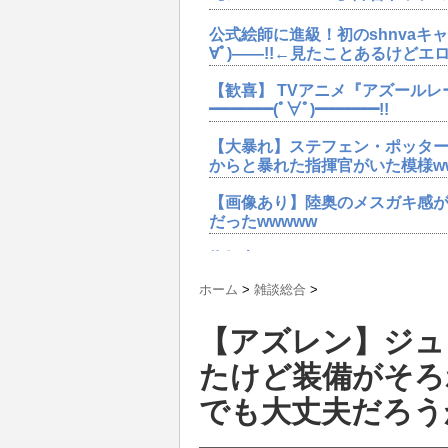
公式絵師に進級！初のshnvaキ
∀ﾟ)――!!←見たことあるけど
【歓喜】 TVアニメ『アズールレ
━━━━(ﾟ∀ﾟ)━━━━!!
【大暴れ】ステフェン・ポッタ
からと暴れた指揮官がいた模様w
【画像あり】陸奥のメスガキ感が
だったwwwww
指揮官たちがさらなるスキンを要
ぞ←モチベ高過ぎwwww
ホーム
>
雑談総合
>
【速報】SR駆逐艦「ステフェン・
【アズレン】ジュ
━━━━!!!! 今回どうした
たけど装備がそろ
【歓喜】 TVアニメ『アズールレ
━━━━(ﾟ∀ﾟ)━━━━!!
でも大丈夫だろう
【アズレン】アレンMサムナーユ