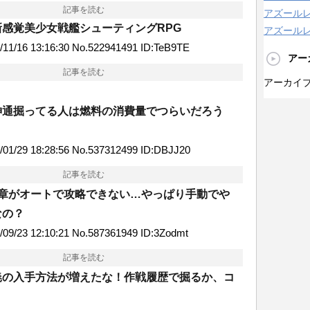
記事を読む
アズール
感覚美少女戦艦シューティングRPG
アズールレ
1/16 13:16:30 No.522941491 ID:TeB9TE
アー
記事を読む
アーカイ
神通掘ってる人は燃料の消費量でつらいだろう
1/29 18:28:56 No.537312499 ID:DBJJ20
記事を読む
9章がオートで攻略できない…やっぱり手動でや
なの？
9/23 12:10:21 No.587361949 ID:3Zodmt
記事を読む
暁の入手方法が増えたな！作戦履歴で掘るか、コ
？