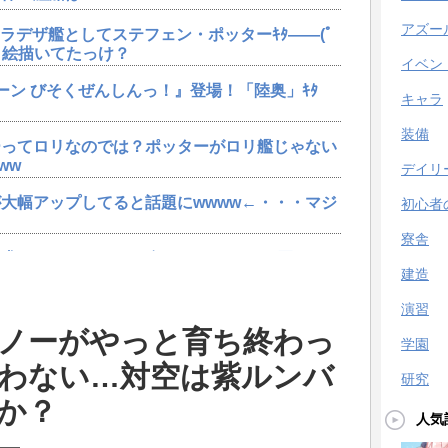
アズー
ャラデザ艦としてステフェン・ポッターｷﾀ――(ﾟ
エロ絵描いてたっけ？
イベン
ーン びそくぜんしんっ！』登場！「陸奥」ｷﾀ
キャラ
装備
ーってロリなのでは？ポッターがロリ艦じゃない
ww
デイリ
大幅アップしてると話題にwwww←・・・マジ
初心者
寮舎
求するwwwキャラが無くてもスキンは買ってる
建造
演習
ポッター」実装決定ｷﾀ━━━━（ﾟ∀ﾟ）
ノーがやっと育ち終わっ
学園
わない…対空は紫ルンバ
ーン びそくぜんしんっ！』登場！「陸奥」ｷﾀ
研究
か？
人気
ニオンだし強そう