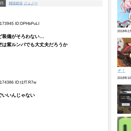
25
雑談総合
ジュノー
”10回くらい行っても”分からない
ント2nd？それより超空2ndやりませんか？」
8173945 ID:DPHbPuLI
指揮官さんがヤバいと話題にwwwww←そして
2018年
w
ど装備がそろわない…
空は紫ルンバでも大丈夫だろうか
春節着せ替えが公開！！！
んなら初心者の段階は過ぎてるだろ
ぞ！
を早く入渠させよう! ケイタイ娘は無料社が開
ィギュア付きモバイルスタンド。
2018年
174386 ID:t1fT.R7w
うことかと３０分延々と説教してきた耳かきボイ
でいいんじゃない
これ」なんて話しあったっけ？
来が見えない苦行なのに、アズレンはワイワイや