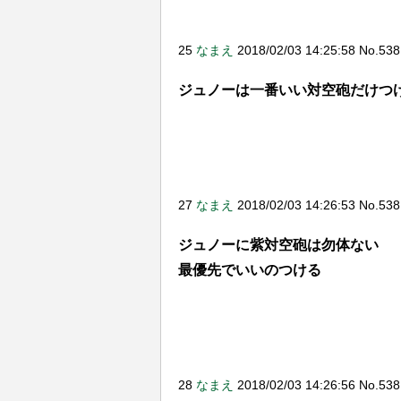
戦艦少女Rスピンオフの蒼青のミ
るらしい
25
なまえ
2018/02/03 14:25:58 No.53
【18禁】完全18禁のフェニック
ん！」「フェニのスキン来い！w
ジュノーは一番いい対空砲だけつ
【アズレン】はーいその発言…
か？
【期待】新しい人権装備ｷﾀ━━(
援範囲」（下記参照）を拡大さ
【グラブル】四象降臨開催！玄
27
なまえ
2018/02/03 14:26:53 No.53
【アズレン】【FFBE】ティリ
ジュノーに紫対空砲は勿体ない
ｗｗｗｗ
最優先でいいのつける
【アズレン】【FFBE】注目の
てみた結果！！
Hello world!
【情報解読】何か意味不明で全
28
なまえ
2018/02/03 14:26:56 No.5
したｗｗどういう事だったのコ