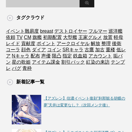
タグクラウド
イベント難易度
breast
デストロイヤー
フルマー
巡洋艦
依頼
TV
CM
旗艦
初期配置
大型艦
王家グルメ
放置
軽母
レイド
貢献度
ポイント
アークロイヤル
解放
整理
後衛
コーラ
顔色
ダイア
コイン
SRキャラ
古鷹
加古
重楼
低レ
ア
Nキャラ
配布
声優
限凸
指定
鉄血箱
アカウント
垢バ
ン
星の歌姫
アイテム課金
割引パック
紅染の来訪
テンプ
レ
バグ
青枠
新着記事一覧
【アズレン】信濃イベント復刻“刹那観る胡蝶の
夢”天井は変更なし？（次回メンテ後）