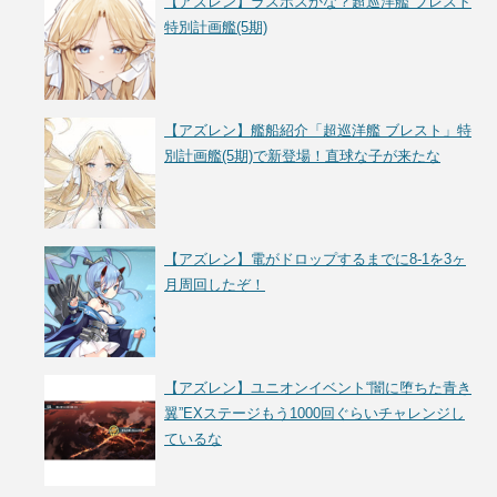
【アズレン】ラスボスかな？超巡洋艦 ブレスト
特別計画艦(5期)
【アズレン】艦船紹介「超巡洋艦 ブレスト」特
別計画艦(5期)で新登場！直球な子が来たな
【アズレン】電がドロップするまでに8-1を3ヶ
月周回したぞ！
【アズレン】ユニオンイベント“闇に堕ちた青き
翼”EXステージもう1000回ぐらいチャレンジし
ているな