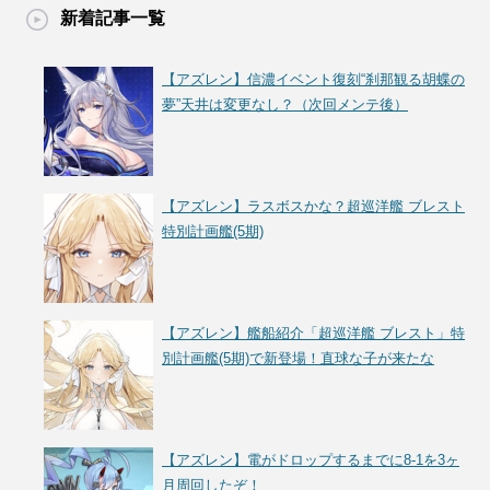
新着記事一覧
【アズレン】信濃イベント復刻“刹那観る胡蝶の
夢”天井は変更なし？（次回メンテ後）
【アズレン】ラスボスかな？超巡洋艦 ブレスト
特別計画艦(5期)
【アズレン】艦船紹介「超巡洋艦 ブレスト」特
別計画艦(5期)で新登場！直球な子が来たな
【アズレン】電がドロップするまでに8-1を3ヶ
月周回したぞ！