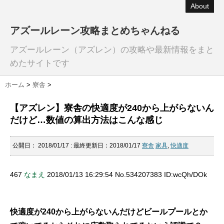
About
アズールレーン攻略まとめちゃんねる
アズールレーン（アズレン）の攻略や最新情報をまと
めたサイトです
ホーム
>
寮舎
>
【アズレン】寮舎の快適度が240から上がらないん
だけど…数値の算出方法はこんな感じ
公開日：
2018/01/17
: 最終更新日：2018/01/17
寮舎
家具
,
快適度
467
なまえ
2018/01/13 16:29:54 No.534207383 ID:wcQh/DOk
快適度が240から上がらないんだけどビールプールとか