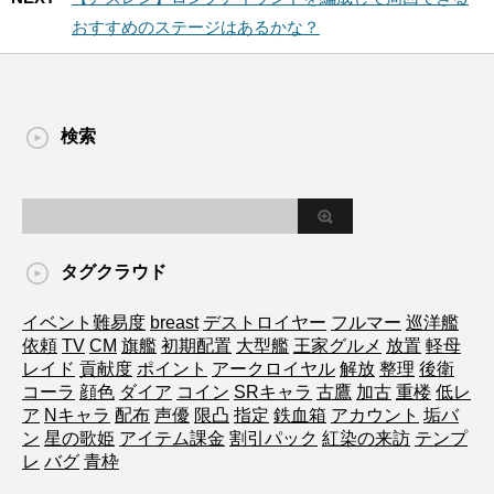
おすすめのステージはあるかな？
検索
タグクラウド
イベント難易度
breast
デストロイヤー
フルマー
巡洋艦
依頼
TV
CM
旗艦
初期配置
大型艦
王家グルメ
放置
軽母
レイド
貢献度
ポイント
アークロイヤル
解放
整理
後衛
コーラ
顔色
ダイア
コイン
SRキャラ
古鷹
加古
重楼
低レ
ア
Nキャラ
配布
声優
限凸
指定
鉄血箱
アカウント
垢バ
ン
星の歌姫
アイテム課金
割引パック
紅染の来訪
テンプ
レ
バグ
青枠