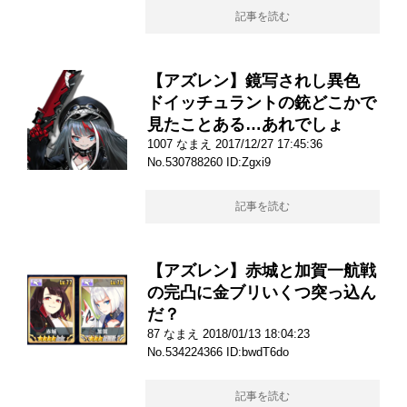
記事を読む
【アズレン】鏡写されし異色
ドイッチュラントの銃どこかで
見たことある…あれでしょ
1007 なまえ 2017/12/27 17:45:36
No.530788260 ID:Zgxi9
記事を読む
【アズレン】赤城と加賀一航戦
の完凸に金ブリいくつ突っ込ん
だ？
87 なまえ 2018/01/13 18:04:23
No.534224366 ID:bwdT6do
記事を読む