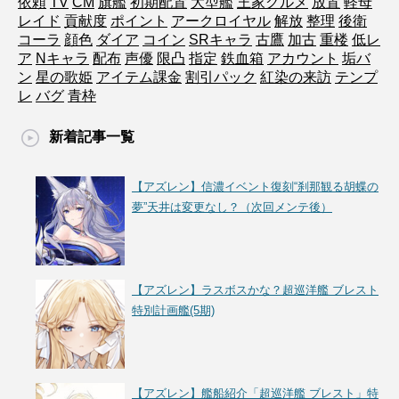
依頼
TV
CM
旗艦
初期配置
大型艦
王家グルメ
放置
軽母
レイド
貢献度
ポイント
アークロイヤル
解放
整理
後衛
コーラ
顔色
ダイア
コイン
SRキャラ
古鷹
加古
重楼
低レ
ア
Nキャラ
配布
声優
限凸
指定
鉄血箱
アカウント
垢バ
ン
星の歌姫
アイテム課金
割引パック
紅染の来訪
テンプ
レ
バグ
青枠
新着記事一覧
【アズレン】信濃イベント復刻“刹那観る胡蝶の
夢”天井は変更なし？（次回メンテ後）
【アズレン】ラスボスかな？超巡洋艦 ブレスト
特別計画艦(5期)
【アズレン】艦船紹介「超巡洋艦 ブレスト」特