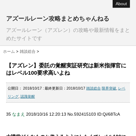
About
アズールレーン攻略まとめちゃんねる
アズールレーン（アズレン）の攻略や最新情報をまと
めたサイトです
ホーム
>
雑談総合
>
【アズレン】委託の覚醒実証研究は新米指揮官に
はレベル100要求高いよね
公開日：
2018/10/17
: 最終更新日：2018/10/17
雑談総合
限界突破
,
レベ
リング
,
認識覚醒
35
なまえ
2018/10/16 12:20:13 No.592415103 ID:Qi/68TcA