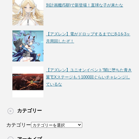
別計画艦(5期)で新登場！直球な子が来たな
【アズレン】電がドロップするまでに8-1を3ヶ
月周回したぞ！
【アズレン】ユニオンイベント“闇に堕ちた青き
翼”EXステージもう1000回ぐらいチャレンジし
ているな
カテゴリー
カテゴリー