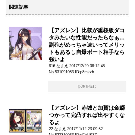
関連記事
【アズレン】比叡が重桜版ダコ
タみたいな性能だったらなぁ…
副砲がめっちゃ速いってメリッ
トもあるし自爆ボート相手なら
強いよ
616 なまえ 2017/12/29 08:12:45
No.531091083 ID:p8mkzb
記事を読む
【アズレン】赤城と加賀は金鰤
つかって完凸すれば出やすくな
るよ
22 なまえ 2017/11/12 23:09:52
No.522310963 ID:oFeUSZD