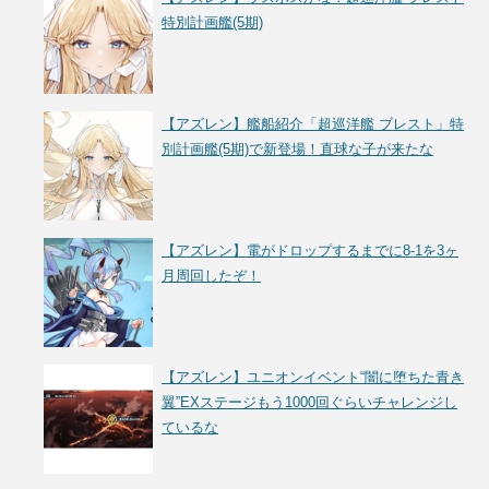
特別計画艦(5期)
【アズレン】艦船紹介「超巡洋艦 ブレスト」特
別計画艦(5期)で新登場！直球な子が来たな
【アズレン】電がドロップするまでに8-1を3ヶ
月周回したぞ！
【アズレン】ユニオンイベント“闇に堕ちた青き
翼”EXステージもう1000回ぐらいチャレンジし
ているな