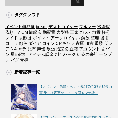
タグクラウド
イベント難易度
breast
デストロイヤー
フルマー
巡洋艦
依頼
TV
CM
旗艦
初期配置
大型艦
王家グルメ
放置
軽母
レイド
貢献度
ポイント
アークロイヤル
解放
整理
後衛
コーラ
顔色
ダイア
コイン
SRキャラ
古鷹
加古
重楼
低レ
ア
Nキャラ
配布
声優
限凸
指定
鉄血箱
アカウント
垢バ
ン
星の歌姫
アイテム課金
割引パック
紅染の来訪
テンプ
レ
バグ
青枠
新着記事一覧
【アズレン】信濃イベント復刻“刹那観る胡蝶の
夢”天井は変更なし？（次回メンテ後）
【アズレン】ラスボスかな？超巡洋艦 ブレスト