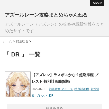
About
アズールレーン攻略まとめちゃんねる
アズールレーン（アズレン）の攻略や最新情報をまと
めたサイトです
ホーム
>
雑談総合
>
「 DR 」 一覧
【アズレン】ラスボスかな？超巡洋艦 ブ
レスト 特別計画艦(5期)
2022/07/11 |
雑談総合
アイリス
,
特別計画艦
,
超巡洋
艦
,
ブレスト
,
DR
続きを見る