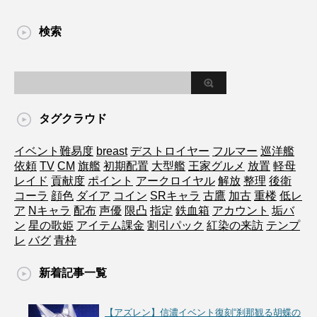
検索
タグクラウド
イベント難易度
breast
デストロイヤー
フルマー
巡洋艦
依頼
TV
CM
旗艦
初期配置
大型艦
王家グルメ
放置
軽母
レイド
貢献度
ポイント
アークロイヤル
解放
整理
後衛
コーラ
顔色
ダイア
コイン
SRキャラ
古鷹
加古
重楼
低レ
ア
Nキャラ
配布
声優
限凸
指定
鉄血箱
アカウント
垢バ
ン
星の歌姫
アイテム課金
割引パック
紅染の来訪
テンプ
レ
バグ
青枠
新着記事一覧
【アズレン】信濃イベント復刻“刹那観る胡蝶の