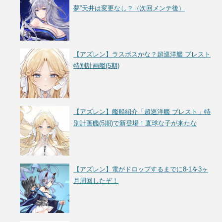
夢”天井は変更なし？（次回メンテ後）
【アズレン】ラスボスかな？超巡洋艦 ブレスト
特別計画艦(5期)
【アズレン】艦船紹介「超巡洋艦 ブレスト」特
別計画艦(5期)で新登場！直球な子が来たな
【アズレン】電がドロップするまでに8-1を3ヶ
月周回したぞ！