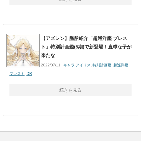
【アズレン】艦船紹介「超巡洋艦 ブレス
ト」特別計画艦(5期)で新登場！直球な子が
来たな
2022/07/11 |
キャラ
アイリス
,
特別計画艦
,
超巡洋艦
,
ブレスト
,
DR
続きを見る