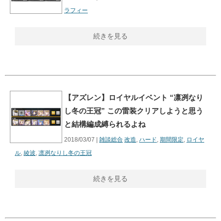
ラフィー
続きを見る
【アズレン】ロイヤルイベント “凛冽なり
し冬の王冠” この雷装クリアしようと思う
と結構編成縛られるよね
2018/03/07 |
雑談総合
改造
,
ハード
,
期間限定
,
ロイヤ
ル
,
綾波
,
凛冽なりし冬の王冠
続きを見る