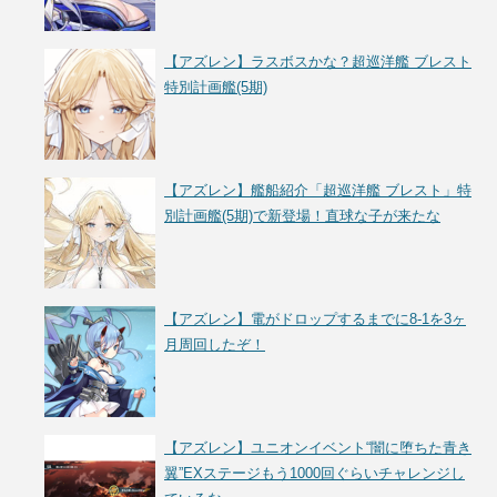
【アズレン】ラスボスかな？超巡洋艦 ブレスト
特別計画艦(5期)
【アズレン】艦船紹介「超巡洋艦 ブレスト」特
別計画艦(5期)で新登場！直球な子が来たな
【アズレン】電がドロップするまでに8-1を3ヶ
月周回したぞ！
【アズレン】ユニオンイベント“闇に堕ちた青き
翼”EXステージもう1000回ぐらいチャレンジし