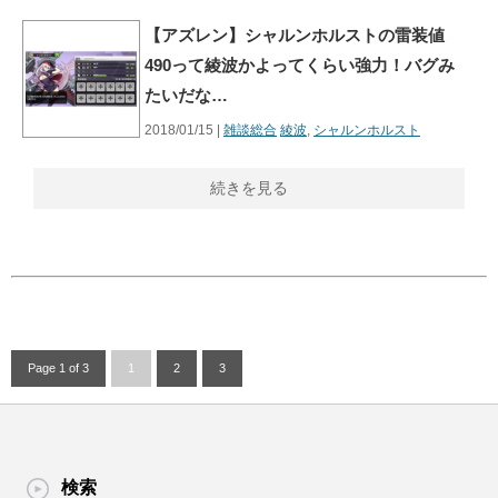
【アズレン】シャルンホルストの雷装値
490って綾波かよってくらい強力！バグみ
たいだな…
2018/01/15 |
雑談総合
綾波
,
シャルンホルスト
続きを見る
Page 1 of 3
1
2
3
検索