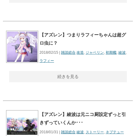
【アズレン】つまりラフィーちゃんは超グ
ロ虫に？
2018/02/15 |
雑談総合
改造
,
ジャベリン
,
初期艦
,
綾波
,
ラフィー
続きを見る
【アズレン】綾波は元ニコ厨設定ずっと引
きずっていくんか･･･
2018/01/31 |
雑談総合
綾波
,
ストーリー
,
ネプテュー