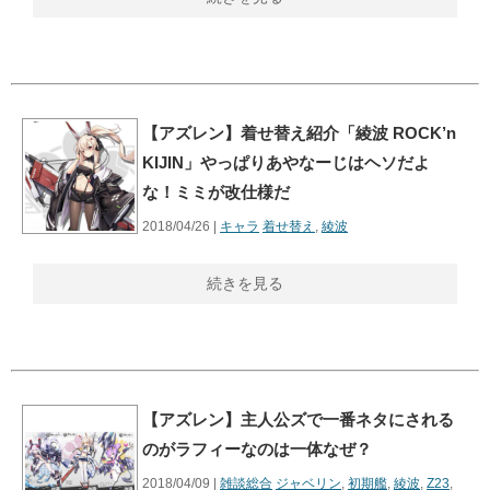
【アズレン】着せ替え紹介「綾波 ROCK’n
KIJIN」やっぱりあやなーじはヘソだよ
な！ミミが改仕様だ
2018/04/26 |
キャラ
着せ替え
,
綾波
続きを見る
【アズレン】主人公ズで一番ネタにされる
のがラフィーなのは一体なぜ？
2018/04/09 |
雑談総合
ジャベリン
,
初期艦
,
綾波
,
Z23
,