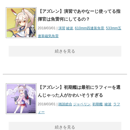
【アズレン】演習であやなーじ使ってる指
揮官は魚雷何にしてるの？
2018/03/01 |
演習
綾波
,
610mm四連装魚雷
,
533mm五
連装磁気魚雷
続きを見る
【アズレン】初期艦は最初にラフィーを選
んじゃった人がかわいそうすぎる
2018/03/01 |
雑談総合
ジャベリン
,
初期艦
,
綾波
,
ラフ
ィー
続きを見る