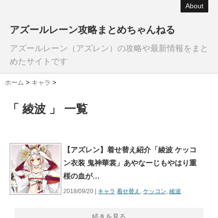
About
アズールレーン攻略まとめちゃんねる
アズールレーン（アズレン）の攻略や最新情報をまと
めたサイトです
ホーム
>
キャラ
>
「 綾波 」 一覧
【アズレン】着せ替え紹介「綾波 ケッコ
ン衣装 鬼神華裳」あやなーじもやはり重
桜の血が…
2018/09/20 |
キャラ
着せ替え
,
ケッコン
,
綾波
続きを見る