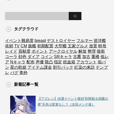
タグクラウド
イベント難易度
breast
デストロイヤー
フルマー
巡洋艦
依頼
TV
CM
旗艦
初期配置
大型艦
王家グルメ
放置
軽母
レイド
貢献度
ポイント
アークロイヤル
解放
整理
後衛
コーラ
顔色
ダイア
コイン
SRキャラ
古鷹
加古
重楼
低レ
ア
Nキャラ
配布
声優
限凸
指定
鉄血箱
アカウント
垢バ
ン
星の歌姫
アイテム課金
割引パック
紅染の来訪
テンプ
レ
バグ
青枠
新着記事一覧
【アズレン】信濃イベント復刻“刹那観る胡蝶の
夢”天井は変更なし？（次回メンテ後）