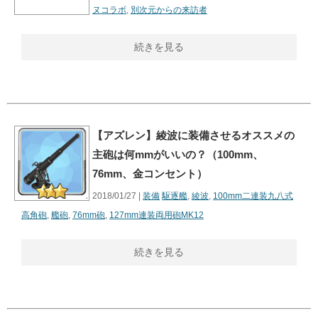
ヌコラボ
,
別次元からの来訪者
続きを見る
【アズレン】綾波に装備させるオススメの
主砲は何mmがいいの？（100mm、
76mm、金コンセント）
2018/01/27 |
装備
駆逐艦
,
綾波
,
100mm二連装九八式
高角砲
,
艦砲
,
76mm砲
,
127mm連装両用砲MK12
続きを見る