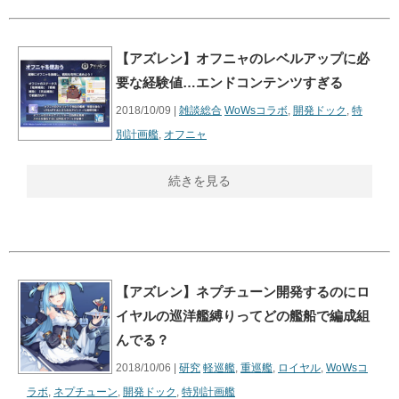
【アズレン】オフニャのレベルアップに必
要な経験値…エンドコンテンツすぎる
2018/10/09 |
雑談総合
WoWsコラボ
,
開発ドック
,
特
別計画艦
,
オフニャ
続きを見る
【アズレン】ネプチューン開発するのにロ
イヤルの巡洋艦縛りってどの艦船で編成組
んでる？
2018/10/06 |
研究
軽巡艦
,
重巡艦
,
ロイヤル
,
WoWsコ
ラボ
,
ネプチューン
,
開発ドック
,
特別計画艦