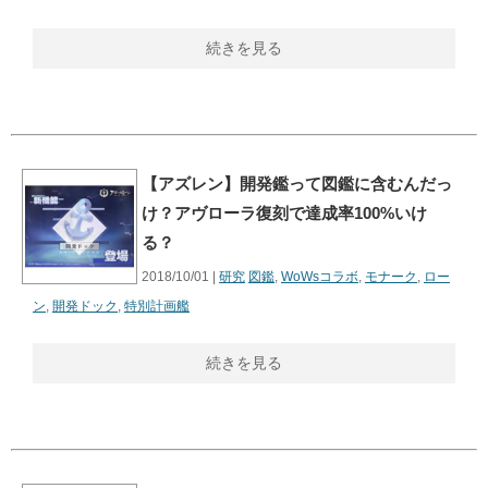
続きを見る
【アズレン】開発鑑って図鑑に含むんだっ
け？アヴローラ復刻で達成率100%いけ
る？
2018/10/01 |
研究
図鑑
,
WoWsコラボ
,
モナーク
,
ロー
ン
,
開発ドック
,
特別計画艦
続きを見る