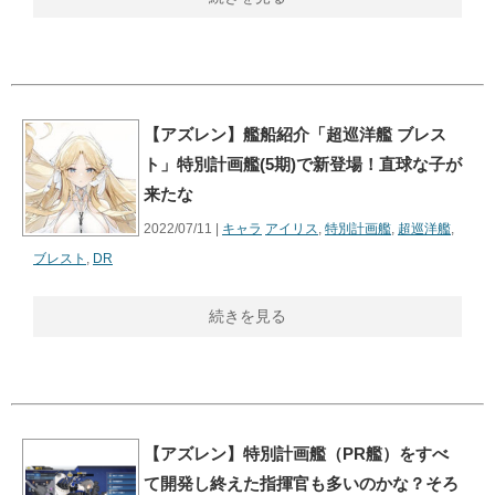
【アズレン】艦船紹介「超巡洋艦 ブレス
ト」特別計画艦(5期)で新登場！直球な子が
来たな
2022/07/11 |
キャラ
アイリス
,
特別計画艦
,
超巡洋艦
,
ブレスト
,
DR
続きを見る
【アズレン】特別計画艦（PR艦）をすべ
て開発し終えた指揮官も多いのかな？そろ