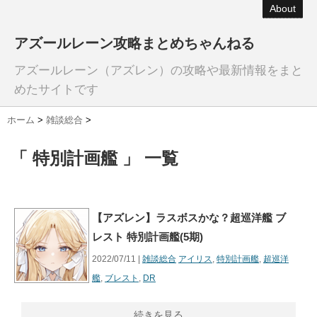
About
アズールレーン攻略まとめちゃんねる
アズールレーン（アズレン）の攻略や最新情報をまと
めたサイトです
ホーム
>
雑談総合
>
「 特別計画艦 」 一覧
【アズレン】ラスボスかな？超巡洋艦 ブ
レスト 特別計画艦(5期)
2022/07/11 |
雑談総合
アイリス
,
特別計画艦
,
超巡洋
艦
,
ブレスト
,
DR
続きを見る