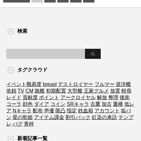
検索
タグクラウド
イベント難易度
breast
デストロイヤー
フルマー
巡洋艦
依頼
TV
CM
旗艦
初期配置
大型艦
王家グルメ
放置
軽母
レイド
貢献度
ポイント
アークロイヤル
解放
整理
後衛
コーラ
顔色
ダイア
コイン
SRキャラ
古鷹
加古
重楼
低レ
ア
Nキャラ
配布
声優
限凸
指定
鉄血箱
アカウント
垢バ
ン
星の歌姫
アイテム課金
割引パック
紅染の来訪
テンプ
レ
バグ
青枠
新着記事一覧