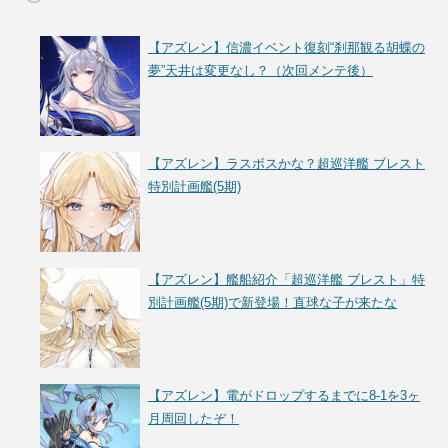
【アズレン】信濃イベント復刻“刹那観る胡蝶の
夢”天井は変更なし？（次回メンテ後）
【アズレン】ラスボスかな？超巡洋艦 ブレスト
特別計画艦(5期)
【アズレン】艦船紹介「超巡洋艦 ブレスト」特
別計画艦(5期)で新登場！直球な子が来たな
【アズレン】電がドロップするまでに8-1を3ヶ
月周回したぞ！