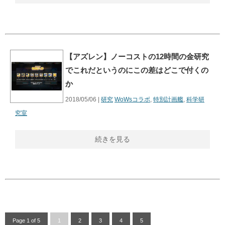
【アズレン】ノーコストの12時間の金研究
でこれだというのにこの差はどこで付くの
か
2018/05/06 |
研究
WoWsコラボ
,
特別計画艦
,
科学研
究室
続きを見る
Page 1 of 5
1
2
3
4
5