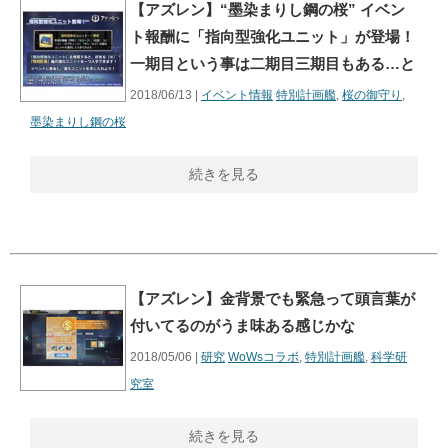
【アズレン】“墨染まりし鋼の桜” イベン
ト報酬に「指向型強化ユニット」が登場！
一期目という事は二期目三期目もある…と
2018/06/13 |
イベント情報
特別計画艦
,
桜の御守り
,
墨染まりし鋼の桜
続きを見る
【アズレン】金背景でも緊急って頭言葉が
付いてるのがうま味ある感じかな
2018/05/06 |
研究
WoWsコラボ
,
特別計画艦
,
科学研
究室
続きを見る