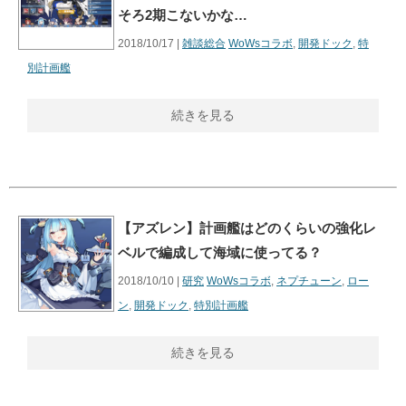
そろ2期こないかな…
2018/10/17 |
雑談総合
WoWsコラボ
,
開発ドック
,
特
別計画艦
続きを見る
【アズレン】計画艦はどのくらいの強化レ
ベルで編成して海域に使ってる？
2018/10/10 |
研究
WoWsコラボ
,
ネプチューン
,
ロー
ン
,
開発ドック
,
特別計画艦
続きを見る