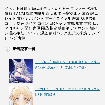
イベント難易度
breast
デストロイヤー
フルマー
巡洋艦
依頼
TV
CM
旗艦
初期配置
大型艦
王家グルメ
放置
軽母
レイド
貢献度
ポイント
アークロイヤル
解放
整理
後衛
コーラ
顔色
ダイア
コイン
SRキャラ
古鷹
加古
重楼
低レ
ア
Nキャラ
配布
声優
限凸
指定
鉄血箱
アカウント
垢バ
ン
星の歌姫
アイテム課金
割引パック
紅染の来訪
テンプ
レ
バグ
青枠
新着記事一覧
【アズレン】信濃イベント復刻“刹那観る胡蝶の
夢”天井は変更なし？（次回メンテ後）
【アズレン】ラスボスかな？超巡洋艦 ブレスト
特別計画艦(5期)