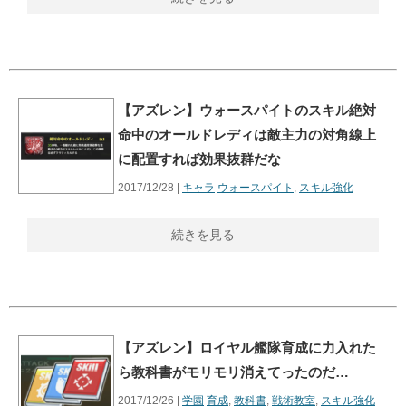
【アズレン】ウォースパイトのスキル絶対
命中のオールドレディは敵主力の対角線上
に配置すれば効果抜群だな
2017/12/28 |
キャラ
ウォースパイト
,
スキル強化
続きを見る
【アズレン】ロイヤル艦隊育成に力入れた
ら教科書がモリモリ消えてったのだ…
2017/12/26 |
学園
育成
,
教科書
,
戦術教室
,
スキル強化