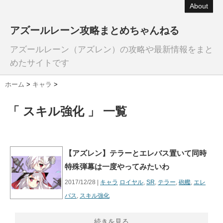
About
アズールレーン攻略まとめちゃんねる
アズールレーン（アズレン）の攻略や最新情報をまと
めたサイトです
ホーム
>
キャラ
>
「 スキル強化 」 一覧
【アズレン】テラーとエレバス置いて同時
特殊弾幕は一度やってみたいわ
2017/12/28 |
キャラ
ロイヤル
,
SR
,
テラー
,
砲艦
,
エレ
バス
,
スキル強化
続きを見る