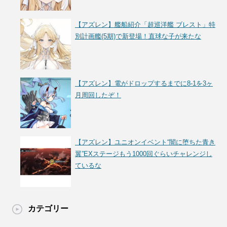
【アズレン】艦船紹介「超巡洋艦 ブレスト」特
別計画艦(5期)で新登場！直球な子が来たな
【アズレン】電がドロップするまでに8-1を3ヶ
月周回したぞ！
【アズレン】ユニオンイベント“闇に堕ちた青き
翼”EXステージもう1000回ぐらいチャレンジし
ているな
カテゴリー