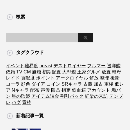
検索
タグクラウド
イベント難易度
breast
デストロイヤー
フルマー
巡洋艦
依頼
TV
CM
旗艦
初期配置
大型艦
王家グルメ
放置
軽母
レイド
貢献度
ポイント
アークロイヤル
解放
整理
後衛
コーラ
顔色
ダイア
コイン
SRキャラ
古鷹
加古
重楼
低レ
ア
Nキャラ
配布
声優
限凸
指定
鉄血箱
アカウント
垢バ
ン
星の歌姫
アイテム課金
割引パック
紅染の来訪
テンプ
レ
バグ
青枠
新着記事一覧