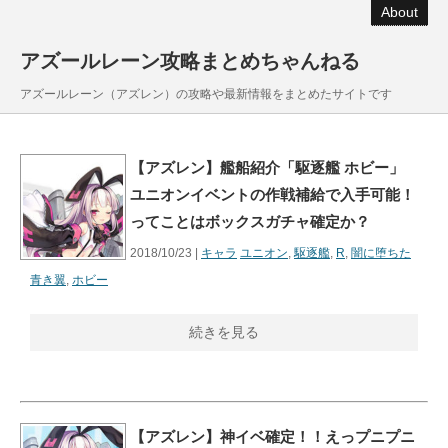
About
アズールレーン攻略まとめちゃんねる
アズールレーン（アズレン）の攻略や最新情報をまとめたサイトです
【アズレン】艦船紹介「駆逐艦 ホビー」
ユニオンイベントの作戦補給で入手可能！
ってことはボックスガチャ確定か？
2018/10/23 |
キャラ
ユニオン
,
駆逐艦
,
R
,
闇に堕ちた
青き翼
,
ホビー
続きを見る
【アズレン】神イベ確定！！えっプニプニ