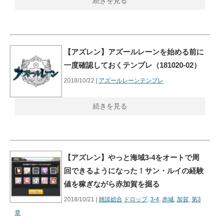
続きを見る
【アズレン】アズールレーンを始める前に
一度確認しておくテンプレ（181020-02）
2018/10/22 |
アズールレーンテンプレ
続きを見る
【アズレン】やっと海域3-4をオートで周
回できるようになった！サン・ルイの経験
値を稼ぎながら赤加賀を掘る
2018/10/21 |
雑談総合
ドロップ
,
3-4
,
赤城
,
加賀
,
第3
章