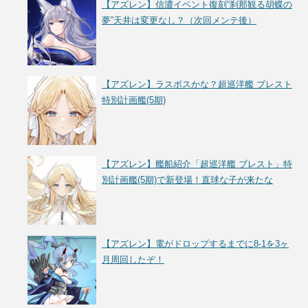
【アズレン】信濃イベント復刻“刹那観る胡蝶の
夢”天井は変更なし？（次回メンテ後）
【アズレン】ラスボスかな？超巡洋艦 ブレスト
特別計画艦(5期)
【アズレン】艦船紹介「超巡洋艦 ブレスト」特
別計画艦(5期)で新登場！直球な子が来たな
【アズレン】電がドロップするまでに8-1を3ヶ
月周回したぞ！