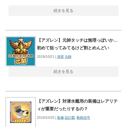
続きを見る
【アズレン】元帥タッチは無理っぽいか…
初めて狙ってみてるけど割とめんどい
2018/10/21 |
演習
元帥
続きを見る
【アズレン】対潜水艦用の装備はレアリテ
ィが重要だったりするの？
2018/10/20 |
装備
設計図
,
救助信号