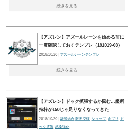
続きを見る
【アズレン】アズールレーンを始める前に
一度確認しておくテンプレ（181019-03）
2018/10/20 |
アズールレーンテンプレ
続きを見る
【アズレン】ドック拡張するか悩む…艦所
持枠が150じゃ足りなくなってきた
2018/10/20 |
雑談総合
限界突破
,
ショップ
,
金ブリ
,
ド
ック拡張
,
感染強化