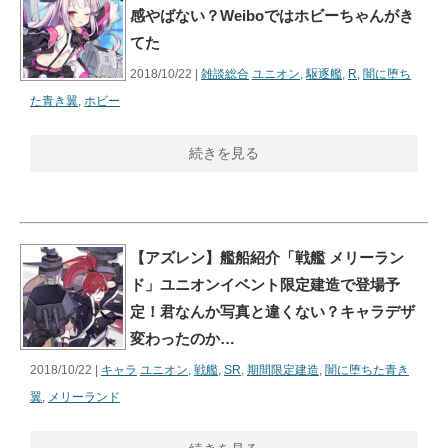
感やばない？Weiboではホビーちゃんがき
てた
2018/10/22 |
雑談総合
ユニオン
,
駆逐艦
,
R
,
闇に堕ち
た青き翼
,
ホビー
続きを見る
【アズレン】艦船紹介「戦艦 メリーラン
ド」ユニオンイベント限定建造で登場予
定！君なんか写真と違くない？キャラデザ
変わったのか…
2018/10/22 |
キャラ
ユニオン
,
戦艦
,
SR
,
期間限定建造
,
闇に堕ちた青き
翼
,
メリーランド