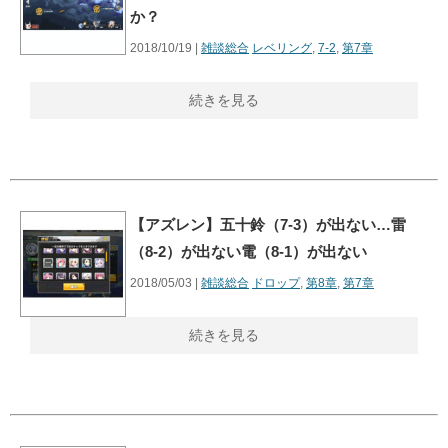
か？
2018/10/19 |
雑談総合
レベリング
,
7-2
,
第7章
続きを見る
【アズレン】五十鈴（7-3）が出ない…雷
（8-2）が出ない電（8-1）が出ない
2018/05/03 |
雑談総合
ドロップ
,
第8章
,
第7章
続きを見る