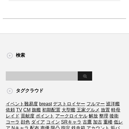
検索
タグクラウド
イベント難易度
breast
デストロイヤー
フルマー
巡洋艦
依頼
TV
CM
旗艦
初期配置
大型艦
王家グルメ
放置
軽母
レイド
貢献度
ポイント
アークロイヤル
解放
整理
後衛
コーラ
顔色
ダイア
コイン
SRキャラ
古鷹
加古
重楼
低レ
ア
Nキャラ
配布
声優
限凸
指定
鉄血箱
アカウント
垢バ