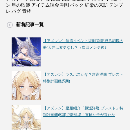
ン
星の歌姫
アイテム課金
割引パック
紅染の来訪
テンプ
レ
バグ
青枠
新着記事一覧
【アズレン】信濃イベント復刻“刹那観る胡蝶の
夢”天井は変更なし？（次回メンテ後）
【アズレン】ラスボスかな？超巡洋艦 ブレスト
特別計画艦(5期)
【アズレン】艦船紹介「超巡洋艦 ブレスト」特
別計画艦(5期)で新登場！直球な子が来たな