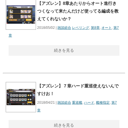
【アズレン】8章あたりからオート進行き
つくなって来たんだけど使ってる編成を教
えてくれないか？
2018/05/02 |
雑談総合
レベリング
,
第8章
,
オート
,
第7
章
続きを見る
【アズレン】７章ハード重巡使えないんで
すけお！
2018/04/21 |
雑談総合
重巡艦
,
ハード
,
艦種指定
,
第7
章
続きを見る