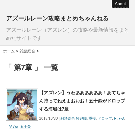
About
アズールレーン攻略まとめちゃんねる
アズールレーン（アズレン）の攻略や最新情報をまと
めたサイトです
ホーム
>
雑談総合
>
「 第7章 」 一覧
【アズレン】うわああああああ！あてちゃ
ん持ってねえよおおお！五十鈴がドロップ
する海域は7章
2018/10/30 |
雑談総合
軽巡艦
,
重桜
,
ドロップ
,
R
,
7-3
,
第7章
,
五十鈴