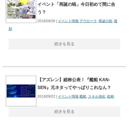
イベント「再誕の暁」今日初めて間に合
う？
2018/09/26 |
イベント情報
アヴローラ
,
再誕の暁
,
復
刻
続きを見る
【アズレン】総称公表！『艦船 KAN-
SEN』元ネタってやっぱりこれなん？
2018/09/22 |
イベント情報
艦船
,
スキル強化
,
総称
続きを見る