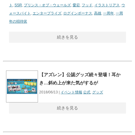
ト
,
SSR
,
プリンス・オブ・ウェールズ
,
愛宕
,
フッド
,
イラストリアス
,
ウ
ォースパイト
,
エンタープライズ
,
ログインボーナス
,
高雄
,
一周年
,
一周
年の招待状
続きを見る
【アズレン】公認グッズ続々登場！耳か
き…斜め上が来た気がするが
2018/06/13 |
イベント情報
公式
,
グッズ
続きを見る