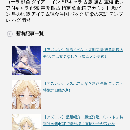
コーラ
顔色
ダイア
コイン
SRキャラ
古鷹
加古
重楼
低レ
ア
Nキャラ
配布
声優
限凸
指定
鉄血箱
アカウント
垢バ
ン
星の歌姫
アイテム課金
割引パック
紅染の来訪
テンプ
レ
バグ
青枠
新着記事一覧
【アズレン】信濃イベント復刻“刹那観る胡蝶の
夢”天井は変更なし？（次回メンテ後）
【アズレン】ラスボスかな？超巡洋艦 ブレスト
特別計画艦(5期)
【アズレン】艦船紹介「超巡洋艦 ブレスト」特
別計画艦(5期)で新登場！直球な子が来たな