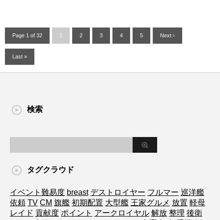
Page 1 of 32
1
2
3
4
5
Next ›
Last »
検索
タグクラウド
イベント難易度
breast
デストロイヤー
フルマー
巡洋艦
依頼
TV
CM
旗艦
初期配置
大型艦
王家グルメ
放置
軽母
レイド
貢献度
ポイント
アークロイヤル
解放
整理
後衛