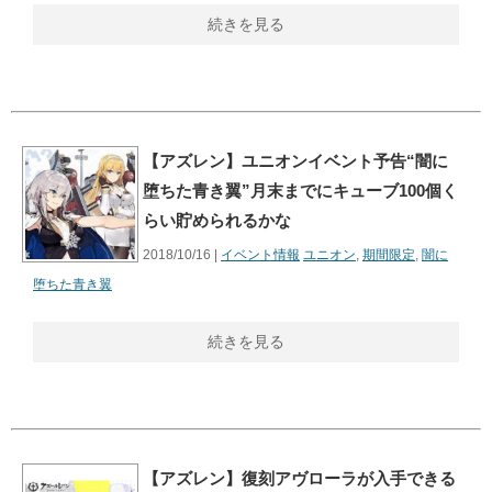
続きを見る
【アズレン】ユニオンイベント予告“闇に
堕ちた青き翼”月末までにキューブ100個く
らい貯められるかな
2018/10/16 |
イベント情報
ユニオン
,
期間限定
,
闇に
堕ちた青き翼
続きを見る
【アズレン】復刻アヴローラが入手できる