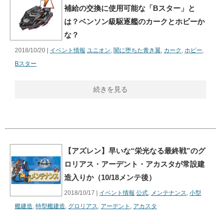
補給の交換に使用可能な「Bスター」と
は？ベンソン級駆逐艦のカークとホビーか
な？
2018/10/20 |
イベント情報
ユニオン
,
闇に堕ちた青き翼
,
カーク
,
ホビー
,
Bスター
続きを見る
【アズレン】早いな“栄光なる最終戦”のグ
ロリアス・アーデント・アカスタが常設建
造入りか（10/18メンテ後）
2018/10/17 |
イベント情報
公式
,
メンテナンス
,
小型
艦建造
,
特型艦建造
,
グロリアス
,
アーデント
,
アカスタ