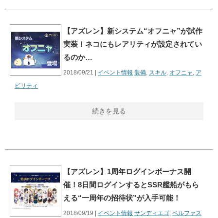
【アズレン】新システム“オフニャ”が試作
実装！ネコにもレアリティが設定されてい
るのか…
2018/09/21 |
イベント情報
装備
,
スキル
,
オフニャ
,
ア
ビリティ
続きを見る
【アズレン】1周年ログインボーナス開
催！8日間ログインするとSSR艦船がもら
える“一周年の招待状”が入手可能！
2018/09/19 |
イベント情報
サンディエゴ
,
ベルファス