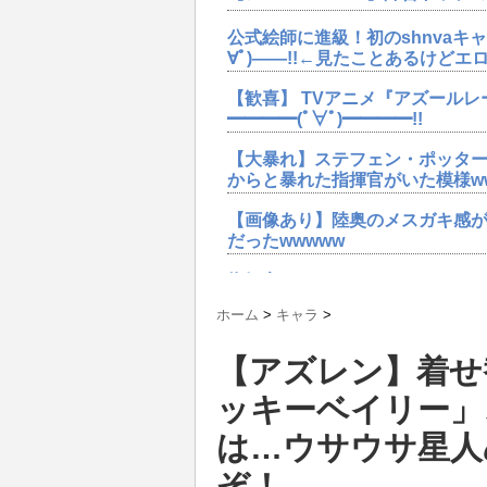
公式絵師に進級！初のshnvaキ
∀ﾟ)――!!←見たことあるけど
【歓喜】 TVアニメ『アズールレ
━━━━(ﾟ∀ﾟ)━━━━!!
【大暴れ】ステフェン・ポッタ
からと暴れた指揮官がいた模様w
【画像あり】陸奥のメスガキ感が
だったwwwww
指揮官たちがさらなるスキンを要
ぞ←モチベ高過ぎwwww
ホーム
>
キャラ
>
【速報】SR駆逐艦「ステフェン・
【アズレン】着せ
━━━━!!!! 今回どうした
ッキーベイリー」
【歓喜】 TVアニメ『アズールレ
━━━━(ﾟ∀ﾟ)━━━━!!
は…ウサウサ星人
【アズレン】アレンMサムナーユ
ぞ！