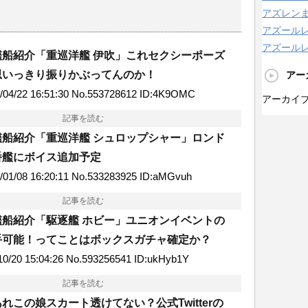
アズレン
アズール
アズールレ
船紹介「重巡洋艦 伊吹」これセクシーポーズ
思いっきり振りかぶってんのか！
アー
04/22 16:51:30 No.553728612 ID:4K9OMC
アーカイ
記事を読む
船紹介「重巡洋艦 シュロップシャー」ロンド
番艦にボイス追加予定
1/08 16:20:11 No.533283925 ID:aMGvuh
記事を読む
船紹介「駆逐艦 ホビー」ユニオンイベントの
手可能！ってことはボックスガチャ確定か？
/20 15:04:26 No.593256541 ID:ukHyb1Y
記事を読む
れこの娘スカート透けてない？公式Twitterの