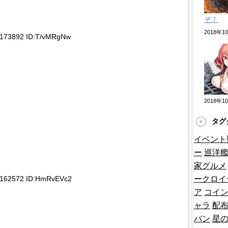
ラージュのイラストがMCあくしずに掲載され
ぞ！
スのシコ画像はこちらですwwww「いけるや
2018年
5173892 ID:T/vMRgNw
」
即座に反映されなきゃ調整する気ない認定ガイジ
ﾟ∀ﾟ)━━!?「改良型蓄電池群」は潜水艦の「支
せる装備やぞ！「うぉぉぉ神レン！」
2018年
武クソザコナメクジ化、デイリークロム継続
タグ
ス星6覚醒解放で全体アレイズと全回復ｗｗｗｗｗ
イベント
ー
巡洋
新キャラ評価！ティーダとオルランドゥを比較し
家グルメ
5162572 ID:HmRvEVc2
ークロイ
ア
コイ
ャラ
配
然解読出来なかったんだが…分からんままクリア
バン
星
レ？