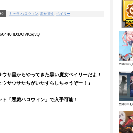
”10回くらい行っても”分からない
30
キャラ
ハロウィン
,
着せ替え
,
ベイリー
ント2nd？それより超空2ndやりませんか？」
指揮官さんがヤバいと話題にwwwww←そして
160440 ID:DOVKoqvQ
w
春節着せ替えが公開！！！
んなら初心者の段階は過ぎてるだろ
2018年
を早く入渠させよう! ケイタイ娘は無料社が開
サウサ星からやってきた黒い魔女ベイリーだよ！
ィギュア付きモバイルスタンド。
とウサウサたちがいたずらしちゃうぞー！」
うことかと３０分延々と説教してきた耳かきボイ
ント「悪戯ハロウィン」で入手可能！
2018年
これ」なんて話しあったっけ？
来が見えない苦行なのに、アズレンはワイワイや