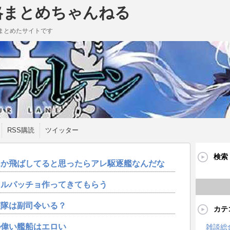
略まとめちゃんねる
まとめたサイトです
RSS購読
ツイッター
検索
んか飛ばしてると思ったらアレ駆逐艦なんだな
カルパッチョ作ってきてもらう
艦隊は副司令いる？
カテ
の偉い艦船はエロい
雑談総