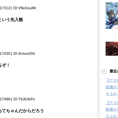
5173121 ID:V9eIUudM
という先入観
5174351 ID:4UmaV04.
るぞ！
最近
【アズ
装備が
ろうか
5174861 ID:T6J6JbPo
【アズ
装備が
あてちゃんだからだろう
ろうか