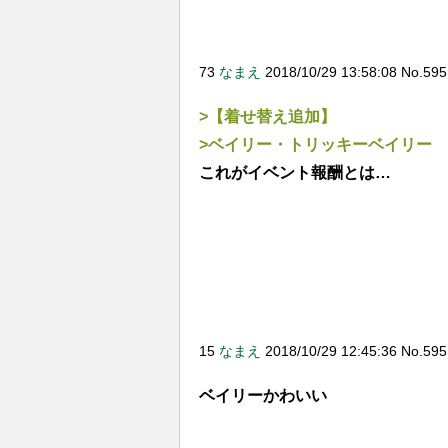
戦艦少女Rスピンオフの蒼青のミ
るらしい
【18禁】完全18禁のフェニック
73
なまえ
2018/10/29 13:58:08 No.59
ん！」「フェニのスキン来い！w
【アズレン】はーいその発言…
>【着せ替え追加】
か？
>ベイリー・トリッキーベイリー
【期待】新しい人権装備ｷﾀ━━(
これがイベント報酬とは…
援範囲」（下記参照）を拡大さ
【グラブル】四象降臨開催！玄
【アズレン】【FFBE】ティリ
ｗｗｗｗ
【アズレン】【FFBE】注目の
てみた結果！！
15
なまえ
2018/10/29 12:45:36 No.59
Hello world!
ベイリーかわいい
【情報解読】何か意味不明で全
したｗｗどういう事だったのコ