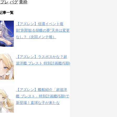
ンプレ
バグ
青枠
記事一覧
【アズレン】信濃イベント復
刻“刹那観る胡蝶の夢”天井は変更
なし？（次回メンテ後）
【アズレン】ラスボスかな？超
巡洋艦 ブレスト 特別計画艦(5期)
【アズレン】艦船紹介「超巡洋
艦 ブレスト」特別計画艦(5期)で
新登場！直球な子が来たな