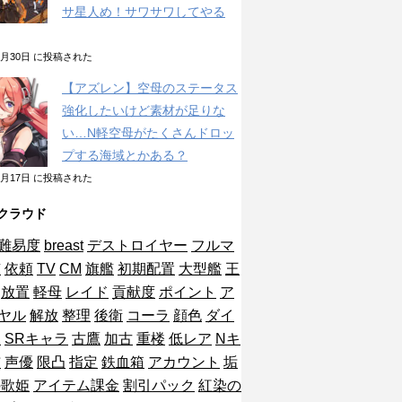
サ星人め！サワサワしてやる
10月30日 に投稿された
【アズレン】空母のステータス
強化したいけど素材が足りな
い…N軽空母がたくさんドロッ
プする海域とかある？
10月17日 に投稿された
クラウド
難易度
breast
デストロイヤー
フルマ
艦
依頼
TV
CM
旗艦
初期配置
大型艦
王
放置
軽母
レイド
貢献度
ポイント
ア
ヤル
解放
整理
後衛
コーラ
顔色
ダイ
ン
SRキャラ
古鷹
加古
重楼
低レア
Nキ
布
声優
限凸
指定
鉄血箱
アカウント
垢
の歌姫
アイテム課金
割引パック
紅染の