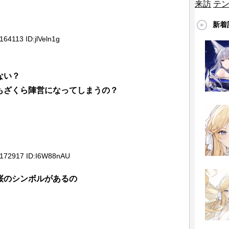
来訪
テ
「エロけりゃ釣れる」って饅頭の意志が透けて見
新着
64113 ID:jlVeln1g
ない？
もざくら陣営になってしまうの？
5172917 ID:I6W88nAU
桜のシンボルがあるの