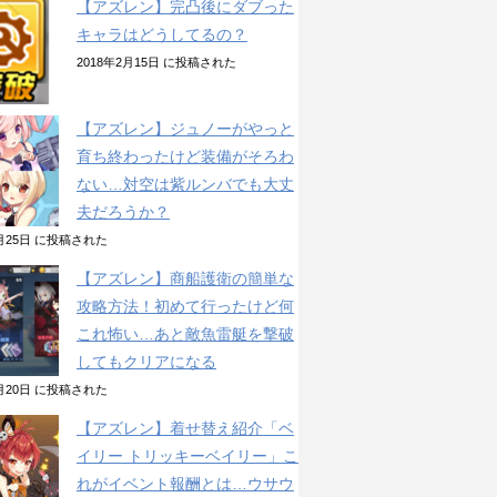
【アズレン】完凸後にダブった
キャラはどうしてるの？
2018年2月15日 に投稿された
【アズレン】ジュノーがやっと
育ち終わったけど装備がそろわ
ない…対空は紫ルンバでも大丈
夫だろうか？
2月25日 に投稿された
【アズレン】商船護衛の簡単な
攻略方法！初めて行ったけど何
これ怖い…あと敵魚雷艇を撃破
してもクリアになる
1月20日 に投稿された
【アズレン】着せ替え紹介「ベ
イリー トリッキーベイリー」こ
れがイベント報酬とは…ウサウ