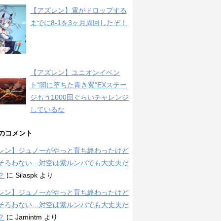
【アズレン】電がドロップする
までに8-1を3ヶ月周回したぞ！
【アズレン】ユニオンイベン
ト“闇に堕ちた青き翼”EXステー
ジもう1000回ぐらいチャレンジ
しているな
のコメント
レン】ジュノーがやっと育ち終わったけど
そろわない…対空は紫ルンバでも大丈夫だ
？
に
Silaspk
より
レン】ジュノーがやっと育ち終わったけど
そろわない…対空は紫ルンバでも大丈夫だ
？
に
Jamintm
より