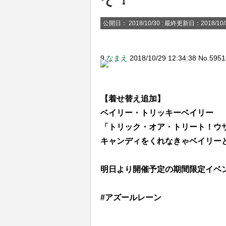
【疑問】登山って何が面白いの？
公開日：
2018/10/30
: 最終更新日：2018/10/
【アズレン】？？？「メイドイベ
ジャベリンさんにクソリプ飛ばす
9
なまえ
2018/10/29 12:34:38 No.595
冷静に対処するジャベリンwwww
【キャラ】「寧海」&「平海」 
【着せ替え追加】
【アズレン】１１章までいって
ベイリー・トリッキーベイリー
指揮官諸君、貴方だけのお姉さん
「トリック・オア・トリート！ウ
発した1/6スケールの下半身フ
キャンディをくれなきゃベイリー
死ぬこと、生きる事とはどう言
スは許せない
明日より開催予定の期間限定イベ
「艦隊擬人化のオリジナルは艦
#アズールレーン
そりゃ謙介がやらかしてもう未
ってコラボもキャラもガンガン..