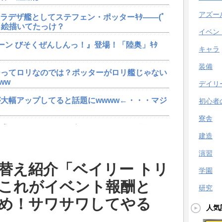
アズー
ャラデザ艦としてステフェン・ポッターｷﾀ――(ﾟ
エロ絵描いてたっけ？
イベン
ーン びそくぜんしんっ！』登場！「陸奥」ｷﾀ
キャラ
装備
ーってロリなのでは？ポッターがロリ艦じゃない
ww
デイリ
大幅アップしてると話題にwwww←・・・マジ
初心者
寮舎
求するwwwキャラが無くてもスキンは買ってる
建造
演習
ポッター」実装決定ｷﾀ━━━━（ﾟ∀ﾟ）
替え紹介「ベイリー トリ
学園
これがイベント報酬と
ーン びそくぜんしんっ！』登場！「陸奥」ｷﾀ
研究
め！サワサワしてやる
人気
ニオンだし強そう