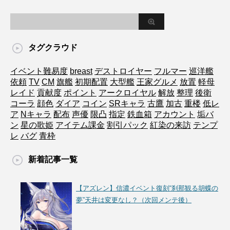
タグクラウド
イベント難易度
breast
デストロイヤー
フルマー
巡洋艦
依頼
TV
CM
旗艦
初期配置
大型艦
王家グルメ
放置
軽母
レイド
貢献度
ポイント
アークロイヤル
解放
整理
後衛
コーラ
顔色
ダイア
コイン
SRキャラ
古鷹
加古
重楼
低レ
ア
Nキャラ
配布
声優
限凸
指定
鉄血箱
アカウント
垢バ
ン
星の歌姫
アイテム課金
割引パック
紅染の来訪
テンプ
レ
バグ
青枠
新着記事一覧
【アズレン】信濃イベント復刻“刹那観る胡蝶の
夢”天井は変更なし？（次回メンテ後）