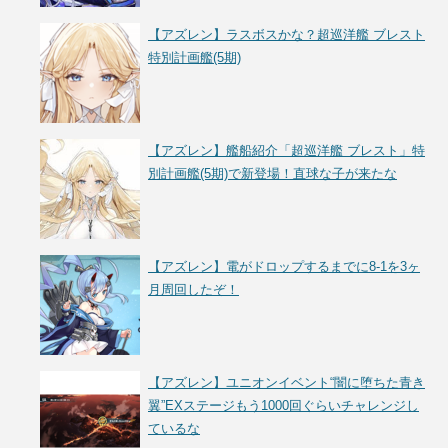
【アズレン】ラスボスかな？超巡洋艦 ブレスト
特別計画艦(5期)
【アズレン】艦船紹介「超巡洋艦 ブレスト」特
別計画艦(5期)で新登場！直球な子が来たな
【アズレン】電がドロップするまでに8-1を3ヶ
月周回したぞ！
【アズレン】ユニオンイベント“闇に堕ちた青き
翼”EXステージもう1000回ぐらいチャレンジし
ているな