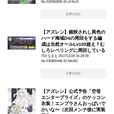
No.529360930 ID:vF/6cD
記事を読む
【アズレン】鏡映されし異色の
ハード海域D4の周回をする編
成は当然オールLv100超え？む
しろレベリングに周回している
754 なまえ 2017/12/28 16:29:09
No.530965448 ID:NIb3lG
記事を読む
【アズレン】公式予告「空母
エンタープライズ」のケッコン
衣装！エンプラさんおっぱいで
かいな〜（次回メンテ後に実装