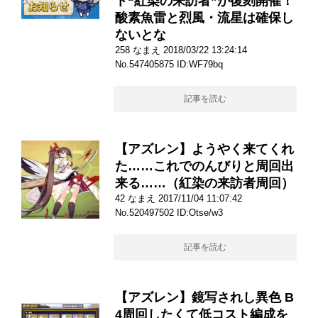
ト“紅染の来訪者”が復刻開催！
酸素魚雷と烈風・流星は確保し
ないとな
258 なまえ 2018/03/22 13:24:14
No.547405875 ID:WF79bq
記事を読む
【アズレン】ようやく来てくれ
た……これでのんびりと周回出
来る……（紅染の来訪者周回）
42 なまえ 2017/11/04 11:07:42
No.520497502 ID:Otse/w3
記事を読む
【アズレン】鏡写されし異色 B
4周回したくて低コスト編成を