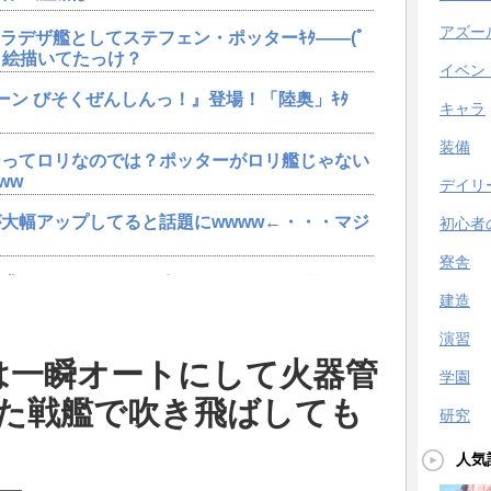
アズー
ャラデザ艦としてステフェン・ポッターｷﾀ――(ﾟ
エロ絵描いてたっけ？
イベン
ーン びそくぜんしんっ！』登場！「陸奥」ｷﾀ
キャラ
装備
ーってロリなのでは？ポッターがロリ艦じゃない
ww
デイリ
大幅アップしてると話題にwwww←・・・マジ
初心者
寮舎
求するwwwキャラが無くてもスキンは買ってる
建造
演習
ポッター」実装決定ｷﾀ━━━━（ﾟ∀ﾟ）
4は一瞬オートにして火器管
学園
た戦艦で吹き飛ばしても
ーン びそくぜんしんっ！』登場！「陸奥」ｷﾀ
研究
人気
ニオンだし強そう