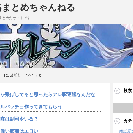
略まとめちゃんねる
まとめたサイトです
RSS購読
ツイッター
検索
んか飛ばしてると思ったらアレ駆逐艦なんだな
カルパッチョ作ってきてもらう
艦隊は副司令いる？
カテ
の偉い艦船はエロい
雑談総