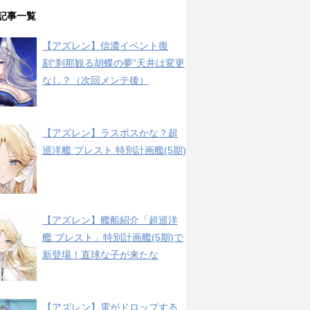
記事一覧
【アズレン】信濃イベント復
刻“刹那観る胡蝶の夢”天井は変更
なし？（次回メンテ後）
【アズレン】ラスボスかな？超
巡洋艦 ブレスト 特別計画艦(5期)
【アズレン】艦船紹介「超巡洋
艦 ブレスト」特別計画艦(5期)で
新登場！直球な子が来たな
【アズレン】電がドロップする