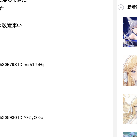
新着
た
「エロけりゃ釣れる」って饅頭の意志が透けて見
よ改造来い
35305793 ID:mqh1RrHg
35305930 ID:A9ZyO.0o