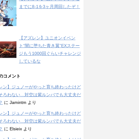
までに8-1を3ヶ月周回したぞ！
【アズレン】ユニオンイベン
ト“闇に堕ちた青き翼”EXステー
ジもう1000回ぐらいチャレンジ
しているな
のコメント
レン】ジュノーがやっと育ち終わったけど
そろわない…対空は紫ルンバでも大丈夫だ
？
に
Jamintm
より
レン】ジュノーがやっと育ち終わったけど
そろわない…対空は紫ルンバでも大丈夫だ
？
に
Elsieix
より