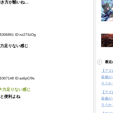
湧き方が酷いね…
35306861 ID:nz273zOg
チ力足りない感じ
最近
【アズ
装備が
35307148 ID:as6pC/9s
ろうか
チ力足りない感じ
【アズ
くと便利よね
装備が
ろうか