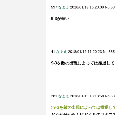
戦艦少女Rスピンオフの蒼青のミ
るらしい
597
なまえ
2018/01/19 16:23:09 No.5
【18禁】完全18禁のフェニック
9-3が辛い
ん！」「フェニのスキン来い！w
【アズレン】はーいその発言…
か？
【期待】新しい人権装備ｷﾀ━━(
援範囲」（下記参照）を拡大さ
41
なまえ
2018/01/19 11:20:23 No.53
【グラブル】四象降臨開催！玄
9-3を敵の出現によっては撤退し
【アズレン】【FFBE】ティリ
ｗｗｗｗ
【アズレン】【FFBE】注目の
てみた結果！！
281
なまえ
2018/01/19 13:13:58 No.
Hello world!
>9-3を敵の出現によっては撤退
【情報解読】何か意味不明で全
したｗｗどういう事だったのコ
どうか分からんけどうちのはボス