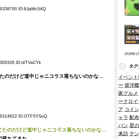
ラージュのイラストがMCあくしずに掲載され
35338700 ID:8JqWcS4Q
スのシコ画像はこちらですwwww「いけるや
」
即座に反映されなきゃ調整する気ない認定ガイジ
ﾟ∀ﾟ)━━!?「改良型蓄電池群」は潜水艦の「支
2018年
せる装備やぞ！「うぉぉぉ神レン！」
5300326 ID:dITVaCYk
タグ
武クソザコナメクジ化、デイリークロム継続
てたのだけど道中じゃニコラス落ちないのかな…
イベント
ス星6覚醒解放で全体アレイズと全回復ｗｗｗｗｗ
ー
巡洋
家グルメ
新キャラ評価！ティーダとオルランドゥを比較し
ークロイ
ア
コイ
535314822 ID:OTFSYSoQ
ャラ
配
バン
星
してたのだけど道中じゃニコラス落ちないのかな…
然解読出来なかったんだが…分からんままクリア
来訪
テ
レ？
で落ちてきた