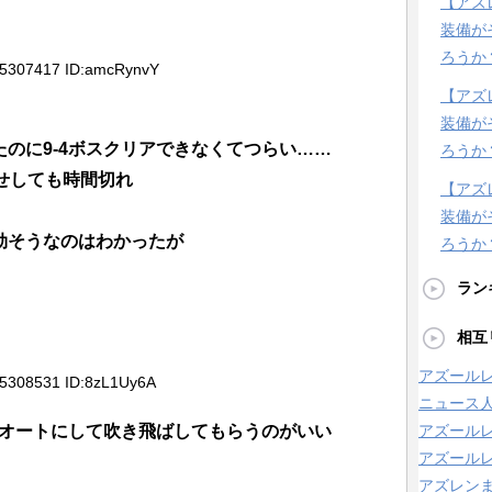
【アズ
装備が
ろうか
35307417 ID:amcRynvY
【アズ
装備が
たのに9-4ボスクリアできなくてつらい……
ろうか
せしても時間切れ
【アズ
装備が
効そうなのはわかったが
ろうか
ラン
相互
アズールレ
35308531 ID:8zL1Uy6A
ニュース
瞬オートにして吹き飛ばしてもらうのがいい
アズール
アズールレ
アズレン