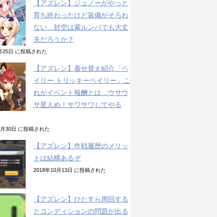
【アズレン】ジュノーがやっと
育ち終わったけど装備がそろわ
ない…対空は紫ルンバでも大丈
夫だろうか？
2月25日 に投稿された
【アズレン】着せ替え紹介「ベ
イリー トリッキーベイリー」こ
れがイベント報酬とは…ウサウ
サ星人め！サワサワしてやる
10月30日 に投稿された
【アズレン】作戦履歴のメリッ
トは結構あるぞ
2018年10月13日 に投稿された
【アズレン】ひたすら周回する
とコンディションの問題が出る