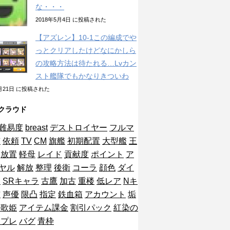
な・・・
2018年5月4日 に投稿された
【アズレン】10-1この編成でや
っとクリアしたけどなにかしら
の攻略方法は待たれる…Lvカン
スト艦隊でもかなりきついわ
1月21日 に投稿された
クラウド
難易度
breast
デストロイヤー
フルマ
艦
依頼
TV
CM
旗艦
初期配置
大型艦
王
放置
軽母
レイド
貢献度
ポイント
ア
ヤル
解放
整理
後衛
コーラ
顔色
ダイ
ン
SRキャラ
古鷹
加古
重楼
低レア
Nキ
布
声優
限凸
指定
鉄血箱
アカウント
垢
の歌姫
アイテム課金
割引パック
紅染の
ンプレ
バグ
青枠