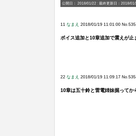
公開日：
2018/01/22
: 最終更新日：2018/01/
【疑問】登山って何が面白いの？
【アズレン】？？？「メイドイベ
11
なまえ
2018/01/19 11:01:00 No.53
ジャベリンさんにクソリプ飛ばす
冷静に対処するジャベリンwwww
ボイス追加と10章追加で震えが止
【キャラ】「寧海」&「平海」 
【アズレン】１１章までいって
指揮官諸君、貴方だけのお姉さん
22
なまえ
2018/01/19 11:09:17 No.53
発した1/6スケールの下半身フ
10章は五十鈴と雷電姉妹掘ってか
死ぬこと、生きる事とはどう言
スは許せない
「艦隊擬人化のオリジナルは艦
そりゃ謙介がやらかしてもう未
ってコラボもキャラもガンガン..