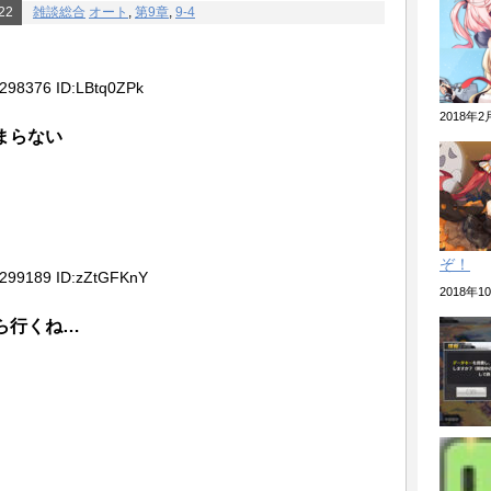
22
雑談総合
オート
,
第9章
,
9-4
”10回くらい行っても”分からない
ント2nd？それより超空2ndやりませんか？」
5298376 ID:LBtq0ZPk
指揮官さんがヤバいと話題にwwwww←そして
2018年
w
まらない
春節着せ替えが公開！！！
んなら初心者の段階は過ぎてるだろ
ぞ！
を早く入渠させよう! ケイタイ娘は無料社が開
5299189 ID:zZtGFKnY
ィギュア付きモバイルスタンド。
2018年
ら行くね…
うことかと３０分延々と説教してきた耳かきボイ
これ」なんて話しあったっけ？
来が見えない苦行なのに、アズレンはワイワイや