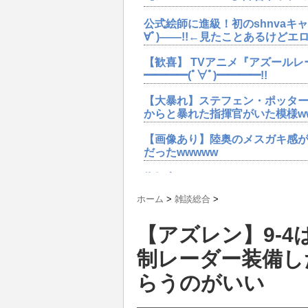
公式絵師に進級！初のshnvaキ
∀ﾟ)――!!←見たことあるけど
【歓喜】 TVアニメ『アズールレ
━━━━(ﾟ∀ﾟ)━━━━!!
【大暴れ】ステフェン・ポッタ
からと暴れた指揮官がいた模様w
【画像あり】陸奥のメスガキ感が
だったwwwww
指揮官たちがさらなるスキンを要
ぞ←モチベ高過ぎwwww
ホーム
>
雑談総合
>
【速報】SR駆逐艦「ステフェン・
【アズレン】9-
━━━━!!!! 今回どうした
制レーダー装備し
【歓喜】 TVアニメ『アズールレ
━━━━(ﾟ∀ﾟ)━━━━!!
らうのがいい
【アズレン】アレンMサムナーユ