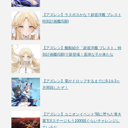
【アズレン】ラスボスかな？超巡洋艦 ブレスト
特別計画艦(5期)
【アズレン】艦船紹介「超巡洋艦 ブレスト」特
別計画艦(5期)で新登場！直球な子が来たな
【アズレン】電がドロップするまでに8-1を3ヶ
月周回したぞ！
【アズレン】ユニオンイベント“闇に堕ちた青き
翼”EXステージもう1000回ぐらいチャレンジし
ているな