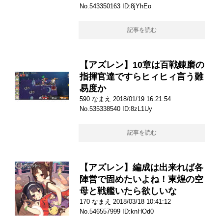
No.543350163 ID:8jYhEo
記事を読む
【アズレン】10章は百戦錬磨の
指揮官達ですらヒィヒィ言う難
易度か
590 なまえ 2018/01/19 16:21:54
No.535338540 ID:8zL1Uy
記事を読む
【アズレン】編成は出来れば各
陣営で固めたいよね！東煌の空
母と戦艦いたら欲しいな
170 なまえ 2018/03/18 10:41:12
No.546557999 ID:knHOd0