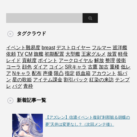
タグクラウド
イベント難易度
breast
デストロイヤー
フルマー
巡洋艦
依頼
TV
CM
旗艦
初期配置
大型艦
王家グルメ
放置
軽母
レイド
貢献度
ポイント
アークロイヤル
解放
整理
後衛
コーラ
顔色
ダイア
コイン
SRキャラ
古鷹
加古
重楼
低レ
ア
Nキャラ
配布
声優
限凸
指定
鉄血箱
アカウント
垢バ
ン
星の歌姫
アイテム課金
割引パック
紅染の来訪
テンプ
レ
バグ
青枠
新着記事一覧
【アズレン】信濃イベント復刻“刹那観る胡蝶の
夢”天井は変更なし？（次回メンテ後）