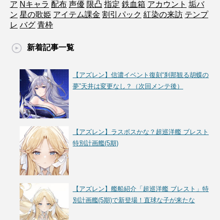
ア
Nキャラ
配布
声優
限凸
指定
鉄血箱
アカウント
垢バ
ン
星の歌姫
アイテム課金
割引パック
紅染の来訪
テンプ
レ
バグ
青枠
新着記事一覧
【アズレン】信濃イベント復刻“刹那観る胡蝶の
夢”天井は変更なし？（次回メンテ後）
【アズレン】ラスボスかな？超巡洋艦 ブレスト
特別計画艦(5期)
【アズレン】艦船紹介「超巡洋艦 ブレスト」特
別計画艦(5期)で新登場！直球な子が来たな