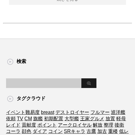
検索
タグクラウド
イベント難易度
breast
デストロイヤー
フルマー
巡洋艦
依頼
TV
CM
旗艦
初期配置
大型艦
王家グルメ
放置
軽母
レイド
貢献度
ポイント
アークロイヤル
解放
整理
後衛
コーラ
顔色
ダイア
コイン
SRキャラ
古鷹
加古
重楼
低レ