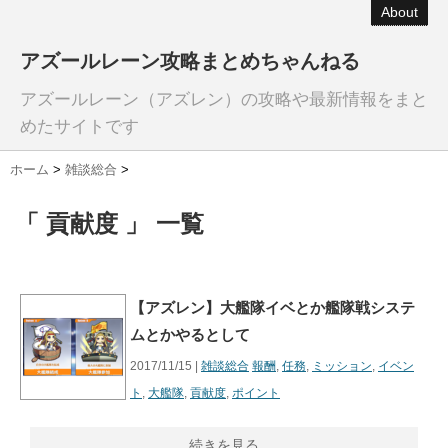
About
アズールレーン攻略まとめちゃんねる
アズールレーン（アズレン）の攻略や最新情報をまと
めたサイトです
ホーム
>
雑談総合
>
「 貢献度 」 一覧
【アズレン】大艦隊イベとか艦隊戦システ
ムとかやるとして
2017/11/15 |
雑談総合
報酬
,
任務
,
ミッション
,
イベン
ト
,
大艦隊
,
貢献度
,
ポイント
続きを見る