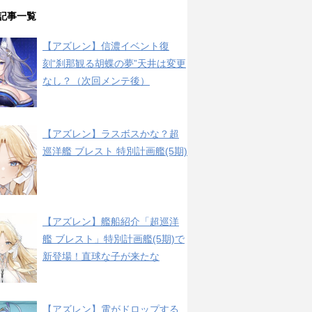
記事一覧
【アズレン】信濃イベント復
刻“刹那観る胡蝶の夢”天井は変更
なし？（次回メンテ後）
【アズレン】ラスボスかな？超
巡洋艦 ブレスト 特別計画艦(5期)
【アズレン】艦船紹介「超巡洋
艦 ブレスト」特別計画艦(5期)で
新登場！直球な子が来たな
【アズレン】電がドロップする