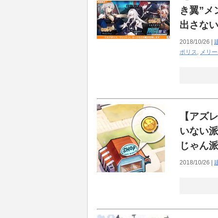
き翼”メ
【疑問】登山って何が面白いの？
出さない
【アズレン】？？？「メイドイベ
2018/10/26 |
ジャベリンさんにクソリプ飛ばす
ポリス
,
メリー
冷静に対処するジャベリンwwww
【キャラ】「寧海」&「平海」 
【アズレン】１１章までいって
【アズ
指揮官諸君、貴方だけのお姉さん
発した1/6スケールの下半身フ
いない
じゃん
死ぬこと、生きる事とはどう言
スは許せない
2018/10/26 |
「艦隊擬人化のオリジナルは艦
そりゃ謙介がやらかしてもう未
ってコラボもキャラもガンガン..