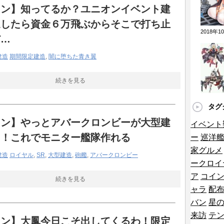
ラージュのイラストがMCあくしずに掲載され
レン】知ってるか？ユニオンイベント建
連したら資金６万飛ぶからそこで打ち止
スのシコ画像はこちらですwwww「いけるや
2018年
だ…
」
建造
期間限定建造
,
闇に堕ちた青き翼
即座に反映されなきゃ調整する気ない認定ガイジ
続きを見る
ﾟ∀ﾟ)━━!?「改良型蓄電池群」は潜水艦の「支
せる装備やぞ！「うぉぉぉ神レン！」
タグ
武クソザコナメクジ化、デイリークロム継続
レン】やっとアバークロンビーが大型建
イベント
ス星6覚醒解放で全体アレイズと全回復ｗｗｗｗｗ
た！これでモニター艦隊作れる
ー
巡洋
家グルメ
建造
ロイヤル
,
SR
,
大型建造
,
砲艦
,
アバークロンビー
新キャラ評価！ティーダとオルランドゥを比較し
ークロイ
ア
コイ
続きを見る
ャラ
配
バン
星
然解読出来なかったんだが…分からんままクリア
来訪
テ
レン】大鳳今日こそ出してくるわ！限定
レ？