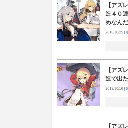
戦艦少女Rスピンオフの蒼青のミ
【アズ
るらしい
造４０
【18禁】完全18禁のフェニック
めなん
ん！」「フェニのスキン来い！w
2018/10/25 |
【アズレン】はーいその発言…
か？
【期待】新しい人権装備ｷﾀ━━(
援範囲」（下記参照）を拡大さ
【グラブル】四象降臨開催！玄
【アズ
【アズレン】【FFBE】ティリ
造で出
ｗｗｗｗ
2018/10/16 |
【アズレン】【FFBE】注目の
てみた結果！！
Hello world!
【情報解読】何か意味不明で全
【アズ
したｗｗどういう事だったのコ