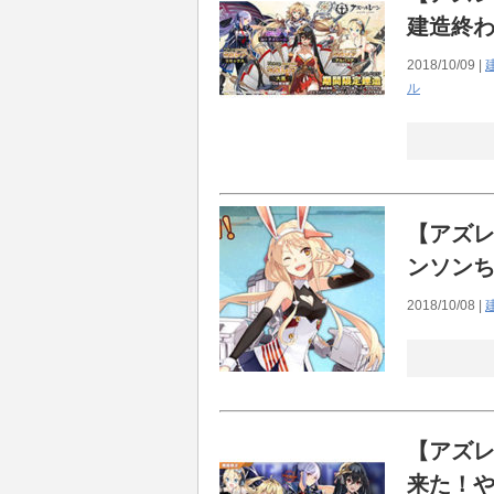
建造終
最近実装されたキャラ見てると
えてちょっとあれだ…←
2018/10/09 |
ル
【アズ
ンソン
2018/10/08 |
【アズレ
来た！