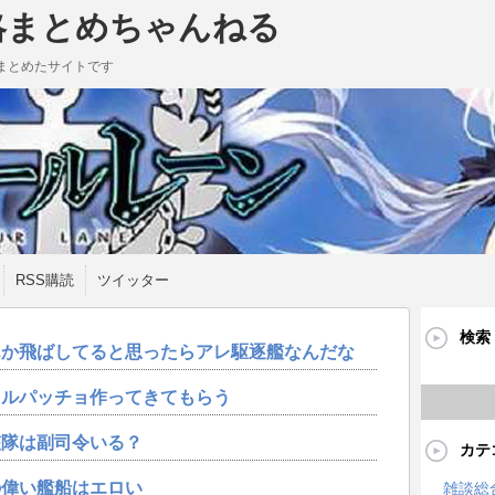
略まとめちゃんねる
まとめたサイトです
RSS購読
ツイッター
検索
んか飛ばしてると思ったらアレ駆逐艦なんだな
カルパッチョ作ってきてもらう
艦隊は副司令いる？
カテ
の偉い艦船はエロい
雑談総