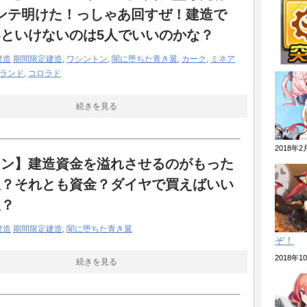
ンテ明けた！っしゃあ回すぜ！建造で
”10回くらい行っても”分からない
といけないのは5人でいいのかな？
ント2nd？それより超空2ndやりませんか？」
建造
期間限定建造
,
ワシントン
,
闇に堕ちた青き翼
,
カーク
,
ミネア
指揮官さんがヤバいと話題にwwwww←そして
ランド
,
コロラド
w
続きを見る
春節着せ替えが公開！！！
んなら初心者の段階は過ぎてるだろ
2018年
レン】建造資金を溢れさせるのがもった
を早く入渠させよう! ケイタイ娘は無料社が開
ィギュア付きモバイルスタンド。
派？それとも資金？ダイヤで買えばいい
派？
うことかと３０分延々と説教してきた耳かきボイ
建造
期間限定建造
,
闇に堕ちた青き翼
ぞ！
これ」なんて話しあったっけ？
2018年
続きを見る
来が見えない苦行なのに、アズレンはワイワイや