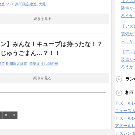
【アズ
建造
SSR
,
期間限定建造
,
大鳳
装備が
ろうか
続きを見る
【アズ
装備が
ろうか
レン】みんな！キューブは持ったな！？
【アズ
んじゅうごまん…？！！
装備が
建造
期間限定建造
,
墨染まりし鋼の桜
ろうか
続きを見る
ラン
相互
アズールレ
ニュース
8
9
アズール
アズールレ
アズレン