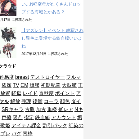
い…N軽空母がたくさんドロッ
プする海域とかある？
10月17日 に投稿された
【アズレン】イベント 鏡写され
し異色に登場する鉄血艦いいよ
ね
2017年12月24日 に投稿された
クラウド
難易度
breast
デストロイヤー
フルマ
艦
依頼
TV
CM
旗艦
初期配置
大型艦
王
放置
軽母
レイド
貢献度
ポイント
ア
ヤル
解放
整理
後衛
コーラ
顔色
ダイ
ン
SRキャラ
古鷹
加古
重楼
低レア
Nキ
布
声優
限凸
指定
鉄血箱
アカウント
垢
の歌姫
アイテム課金
割引パック
紅染の
ンプレ
バグ
青枠