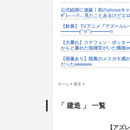
公式絵師に進級！初のshnvaキ
∀ﾟ)――!!←見たことあるけど
【歓喜】 TVアニメ『アズールレ
━━━━(ﾟ∀ﾟ)━━━━!!
【大暴れ】ステフェン・ポッタ
からと暴れた指揮官がいた模様w
【画像あり】陸奥のメスガキ感が
だったwwwww
指揮官たちがさらなるスキンを要
ぞ←モチベ高過ぎwwww
ホーム
>
建造
>
【速報】SR駆逐艦「ステフェン・
━━━━!!!! 今回どうした
「 建造 」 一覧
【歓喜】 TVアニメ『アズールレ
━━━━(ﾟ∀ﾟ)━━━━!!
【アズレン】アレンMサムナーユ
【アズレ