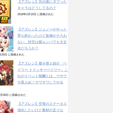
【アズレン】完凸後にダブった
キャラはどうしてるの？
2018年2月15日 に投稿された
【アズレン】ジュノーがやっと
育ち終わったけど装備がそろわ
ない…対空は紫ルンバでも大丈
夫だろうか？
2月25日 に投稿された
【アズレン】着せ替え紹介「ベ
イリー トリッキーベイリー」こ
れがイベント報酬とは…ウサウ
サ星人め！サワサワしてやる
10月30日 に投稿された
【アズレン】空母のステータス
強化したいけど素材が足りな