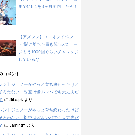
までに8-1を3ヶ月周回したぞ！
【アズレン】ユニオンイベン
ト“闇に堕ちた青き翼”EXステー
ジもう1000回ぐらいチャレンジ
しているな
のコメント
レン】ジュノーがやっと育ち終わったけど
そろわない…対空は紫ルンバでも大丈夫だ
？
に
Silaspk
より
レン】ジュノーがやっと育ち終わったけど
そろわない…対空は紫ルンバでも大丈夫だ
？
に
Jamintm
より