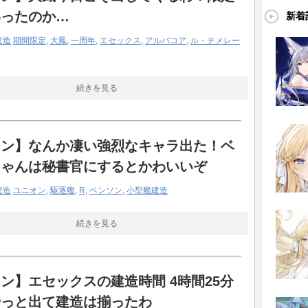
わったのか…
新着
「エロけりゃ釣れる」って饅頭の意志が透けて見
建造
期間限定
,
大鳳
,
一周年
,
エセックス
,
アルバコア
,
ル・テメレー
続きを見る
レン】なんか凄い強烈なキャラ出た！ベ
ちゃんは秘書官にするとかわいいぞ
建造
ユニオン
,
駆逐艦
,
R
,
ベンソン
,
小型艦建造
続きを見る
ン】エセックスの建造時間 4時間25分
やっと出て建造は揃ったわ