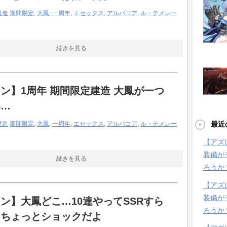
建造
期間限定
,
大鳳
,
一周年
,
エセックス
,
アルバコア
,
ル・テメレー
続きを見る
ン】1周年 期間限定建造 大鳳が一つ
い…
建造
期間限定
,
大鳳
,
一周年
,
エセックス
,
アルバコア
,
ル・テメレー
最近
【アズ
装備が
続きを見る
ろうか
【アズ
装備が
ン】大鳳どこ…10連やってSSRすら
ろうか
とちょっとショックだよ