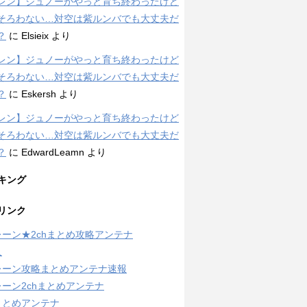
レン】ジュノーがやっと育ち終わったけど
そろわない…対空は紫ルンバでも大丈夫だ
？
に
Elsieix
より
レン】ジュノーがやっと育ち終わったけど
そろわない…対空は紫ルンバでも大丈夫だ
？
に
Eskersh
より
レン】ジュノーがやっと育ち終わったけど
そろわない…対空は紫ルンバでも大丈夫だ
？
に
EdwardLeamn
より
キング
リンク
ーン★2chまとめ攻略アンテナ
人
レーン攻略まとめアンテナ速報
ーン2chまとめアンテナ
まとめアンテナ