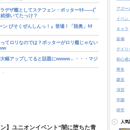
アズー
ャラデザ艦としてステフェン・ポッターｷﾀ――(ﾟ
エロ絵描いてたっけ？
イベン
ーン びそくぜんしんっ！』登場！「陸奥」ｷﾀ
キャラ
装備
ーってロリなのでは？ポッターがロリ艦じゃない
ww
デイリ
大幅アップしてると話題にwwww←・・・マジ
初心者
寮舎
求するwwwキャラが無くてもスキンは買ってる
建造
演習
ポッター」実装決定ｷﾀ━━━━（ﾟ∀ﾟ）
学園
ーン びそくぜんしんっ！』登場！「陸奥」ｷﾀ
研究
人気
ニオンだし強そう
ン】ユニオンイベント“闇に堕ちた青